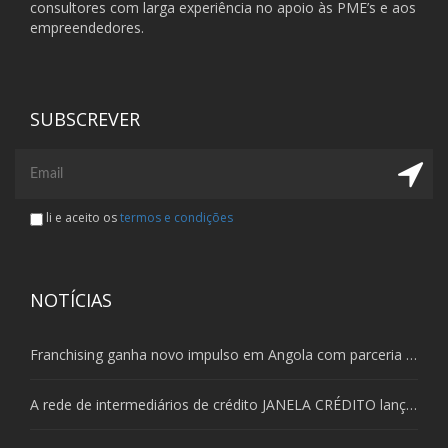
consultores com larga experiência no apoio às PME’s e aos
empreendedores.
SUBSCREVER
li e aceito os
termos e condições
NOTÍCIAS
Franchising ganha novo impulso em Angola com parceria entre AAF, ONNE e MORE Consulting
A rede de intermediários de crédito JANELA CRÉDITO lança expansão nacional através de franchising