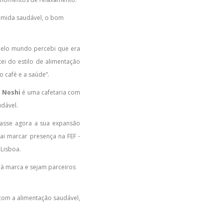
 comida saudável, o bom
 pelo mundo percebi que era
ei do estilo de alimentação
o café e a saúde”.
O
Noshi
é uma cafetaria com
dável.
ciasse agora a sua expansão
ai marcar presença na FEF -
 Lisboa.
 à marca e sejam parceiros
com a alimentação saudável,