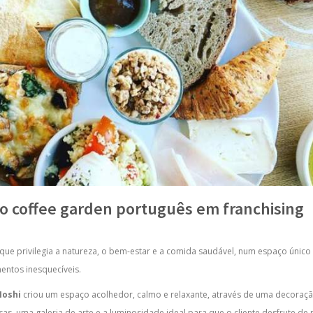
vo coffee garden português em franchising
que privilegia a natureza, o bem-estar e a comida saudável, num espaço único 
entos inesquecíveis.
Noshi
criou um espaço acolhedor, calmo e relaxante, através de uma decoraçã
sas, uma galeria de arte e a luminosidade ideal para que o cliente desfrute 