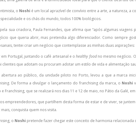
ntimista, o
Noshi
é um local aprazível de convívio entre a arte, a natureza, a
 especialidade e os chás do mundo, todos 100% biológicos.
o pela sua criadora, Paula Fernandes, que afirma que “após algumas viagens
gócio que queria abrir, mas pretendia algo diferenciador. Como sempre gost
tesanais, tentei criar um negócio que contemplasse as minhas duas aspirações: 
 em Portugal, juntando o café artesanal e o
healthy food
no mesmo negócio. 
 clientes que adotam ou procuram adotar um estilo de vida e alimentação sau
abertura ao público, da unidade piloto no Porto, levou a que a marca ini
hising. De forma a divulgar o lançamento do franchising da marca, o
Noshi
v
 Franchising, que se realizará nos dias 11 e 12 de maio, no Pátio da Galé, em
os empreendedores, que partilhem desta forma de estar e de viver, se juntem
 mais, conquista quem nos visita.
hising, o
Noshi
pretende fazer chegar este conceito de harmonia relacionada 