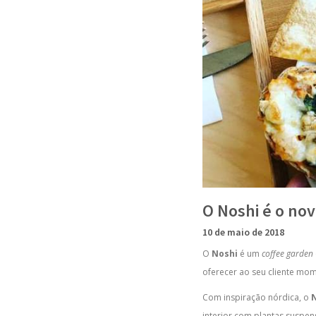
O Noshi é o no
10 de maio de 2018
O
Noshi
é um
coffee garden
oferecer ao seu cliente mom
Com inspiração nórdica, o
interior com plantas suspen