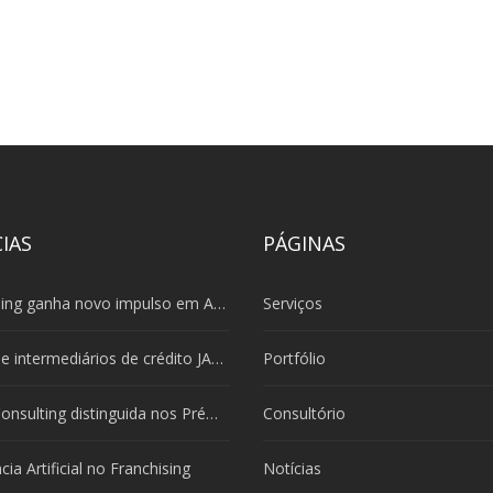
IAS
PÁGINAS
Franchising ganha novo impulso em Angola com parceria entre AAF, ONNE e MORE Consulting
Serviços
A rede de intermediários de crédito JANELA CRÉDITO lança expansão nacional através de franchising
Portfólio
MORE Consulting distinguida nos Prémios de Franchising 2026
Consultório
ncia Artificial no Franchising
Notícias